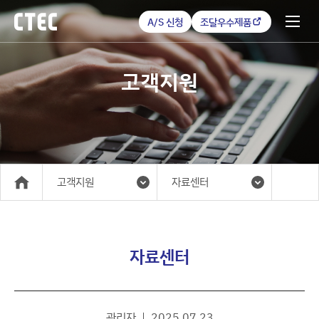
A/S 신청
조달우수제품
고객지원
고객지원
자료센터
메인
자료센터
관리자
2025.07.23