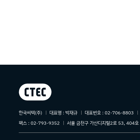
상호명
한국씨텍(주)
대표명 :
박재규
대표번호 :
02-706-8803
주소
팩스 :
02-793-9352
서울 금천구 가산디지털2로 53, 404호