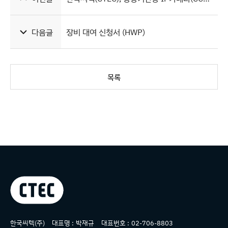
다음글
장비 대여 신청서 (HWP)
목록
상호명
한국씨텍(주)
대표명 :
박재규
대표번호 :
02-706-8803