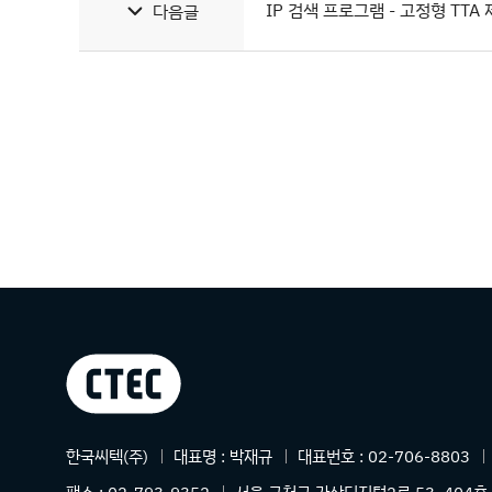
IP 검색 프로그램 - 고정형 TTA
다음글
상호명
한국씨텍(주)
대표명 :
박재규
대표번호 :
02-706-8803
주소