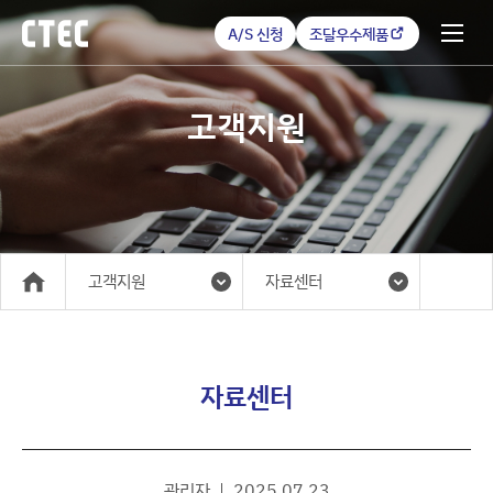
A/S 신청
조달우수제품
고객지원
고객지원
자료센터
메인
자료센터
관리자
2025.07.23