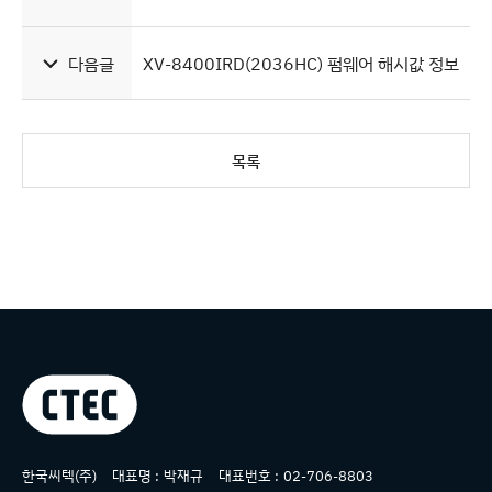
다음글
XV-8400IRD(2036HC) 펌웨어 해시값 정보
목록
상호명
한국씨텍(주)
대표명 :
박재규
대표번호 :
02-706-8803