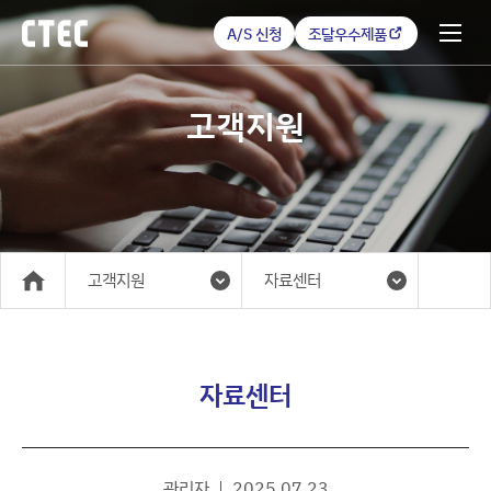
A/S 신청
조달우수제품
고객지원
고객지원
자료센터
메인
자료센터
관리자
2025.07.23