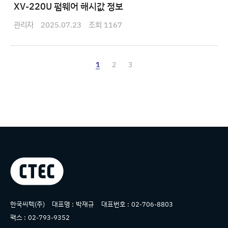
XV-220U 펌웨어 해시값 정보
관리자
2025.07.23
1167
1
2
3
상호명
한국씨텍(주)
대표명 :
박재규
대표번호 :
02-706-8803
팩스 :
02-793-9352