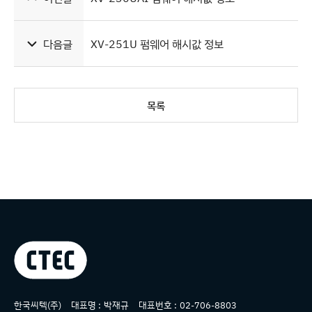
다음글
XV-251U 펌웨어 해시값 정보
목록
상호명
한국씨텍(주)
대표명 :
박재규
대표번호 :
02-706-8803