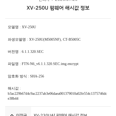
XV-250U 펌웨어 해시값 정보
모델명
:
XV-250U
파생모델명
:
XV-250U(M5005NF), CT-B5005C
버전명
: 6.1.1.320.SEC
파일명
: FTN-N6_v6.1.1.320.SEC.img.encrypt
암호화 방식
: SHA-256
해시값
:
b3ac229b67d4c9ac2237ab3e06daea001379010a02fe554c1375746dc
e38b44
이전글
XV-230UAI 펌웨어 해시값 정보