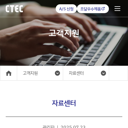
A/S 신청
조달우수제품
고객지원
고객지원
자료센터
메인
자료센터
관리자
2025.07.23