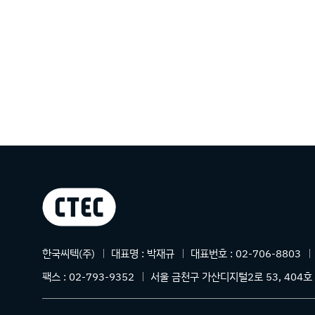
상호명
한국씨텍(주)
대표명 :
박재규
대표번호 :
02-706-8803
주소
팩스 :
02-793-9352
서울 금천구 가산디지털2로 53, 404호