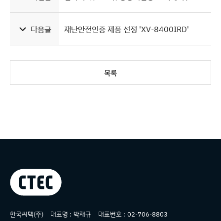
다음글
재난안전인증 제품 선정 'XV-8400IRD'
목록
상호명
한국씨텍(주)
대표명 :
박재규
대표번호 :
02-706-8803