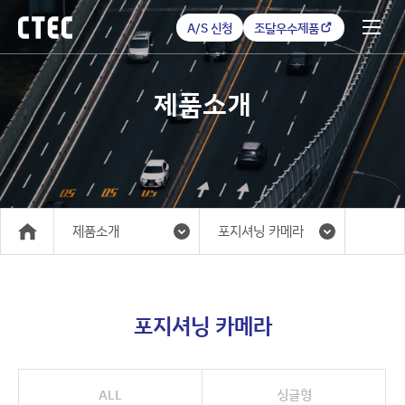
A/S 신청
조달우수제품
제품소개
제품소개
포지셔닝 카메라
메인
포지셔닝 카메라
ALL
싱글형